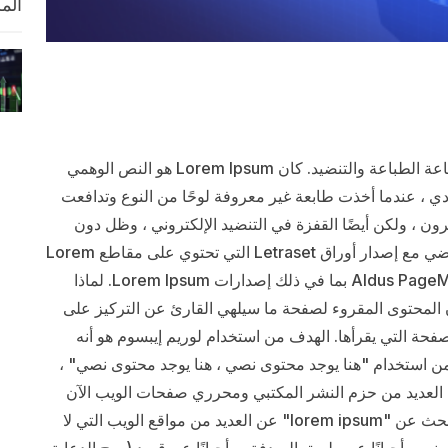
الم
لوريم إيبسوم هو ببساطة نص شكلي يستخدم في صناعة الطباعة والتنضيد. كان Lorem Ipsum هو النص الوهمي
ي ، عندما أخذت طابعة غير معروفة لوحًا من النوع وتدافعت
 ، ولكن أيضًا القفزة في التنضيد الإلكتروني ، وظل دون
تغيير جوهري. تم نشره في الستينيات من القرن الماضي مع إصدار أوراق Letraset التي تحتوي على مقاطع Lorem
Ipsum ، ومؤخرًا مع برامج النشر المكتبي مثل Aldus PageMaker بما في ذلك إصدارات Lorem Ipsum. لماذا
المحتوى المقروء لصفحة ما سيلهي القارئ عن التركيز على
ة التي يقرأها. الهدف من استخدام لوريم إيبسوم هو أنه
 من استخدام "هنا يوجد محتوى نصي ، هنا يوجد محتوى نصي" ،
تخدم العديد من حزم النشر المكتبي ومحرري صفحات الويب الآن
Lorem Ipsum كنص نموذج افتراضي ، وسيكشف البحث عن "lorem ipsum" عن العديد من مواقع الويب التي لا
ن ، أحيانًا عن طريق الصدفة ، وأحيانًا عن قصد (روح الدعابة