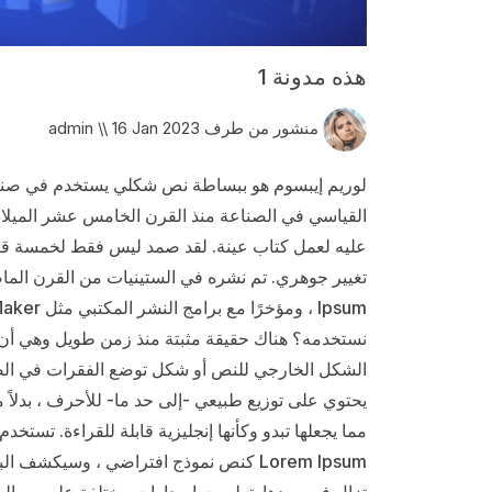
هذه مدونة 1
منشور من طرف admin \\ 16 Jan 2023
القياسي في الصناعة منذ القرن الخامس عشر الميلاد
عليه لعمل كتاب عينة. لقد صمد ليس فقط لخمسة قرون
نستخدمه؟ هناك حقيقة مثبتة منذ زمن طويل وهي أن 
الشكل الخارجي للنص أو شكل توضع الفقرات في الصفح
يحتوي على توزيع طبيعي -إلى حد ما- للأحرف ، بدلاً
مما يجعلها تبدو وكأنها إنجليزية قابلة للقراءة. تس
تزال في مهدها. تطورت إصدارات مختلفة على مر السني