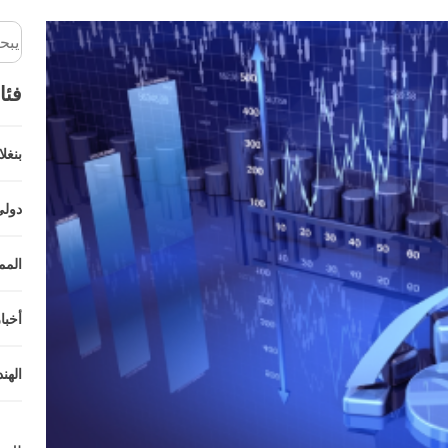
فئا
بنغل
دولي
المم
أخبا
الهند